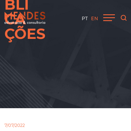
BLI
CA
PT
EN
ÇÕES
7/07/2022