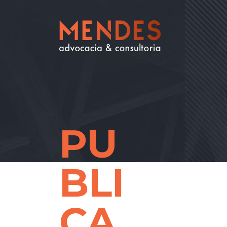
PU
BLI
CA