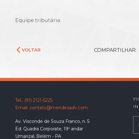
Equipe tributária.
COMPARTILHAR:
VOLTAR
F
Tel.:
(91) 2121-5225
IN
Email:
contato@mendesadv.com
Av. Visconde de Souza Franco, n. 5
Ed. Quadra Corporate, 19º andar
Umarizal, Belém - PA