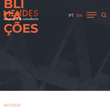
BLI
CA
PT
EN
ÇÕES
6/07/2021