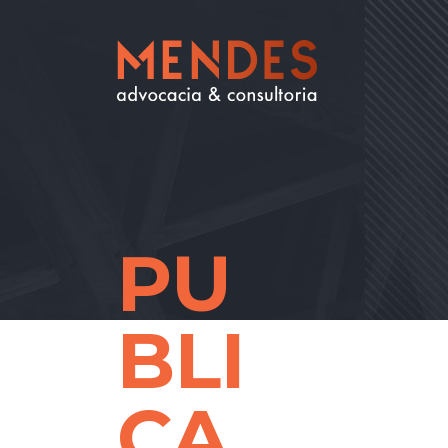
PU
BLI
CA