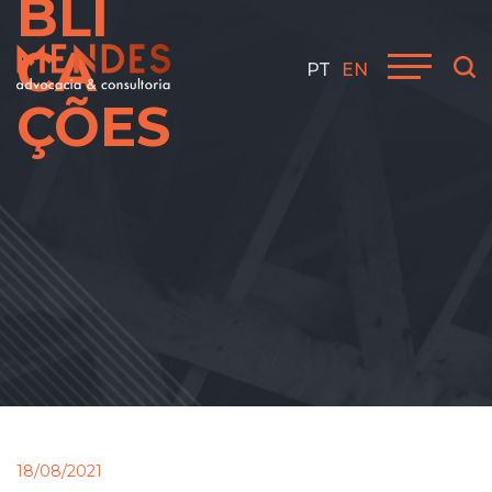
BLI
CA
PT
EN
ÇÕES
18/08/2021